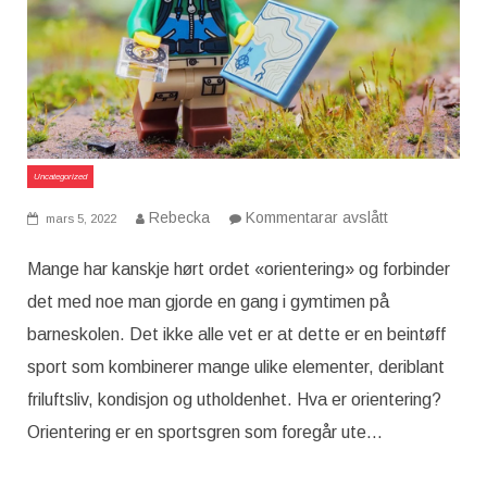
Uncategorized
på
Rebecka
Kommentarar avslått
mars 5, 2022
Orientering
Mange har kanskje hørt ordet «orientering» og forbinder
det med noe man gjorde en gang i gymtimen på
barneskolen. Det ikke alle vet er at dette er en beintøff
sport som kombinerer mange ulike elementer, deriblant
friluftsliv, kondisjon og utholdenhet. Hva er orientering?
Orientering er en sportsgren som foregår ute…