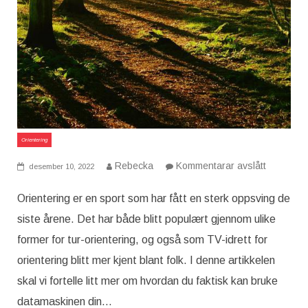
Orientering
på
Rebecka
Kommentarar avslått
desember 10, 2022
Bruk
datamask
til
Orientering er en sport som har fått en sterk oppsving de
å
siste årene. Det har både blitt populært gjennom ulike
lære
deg
former for tur-orientering, og også som TV-idrett for
om
orienterin
orientering blitt mer kjent blant folk. I denne artikkelen
skal vi fortelle litt mer om hvordan du faktisk kan bruke
datamaskinen din…