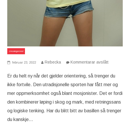
Uncategorized
på
Rebecka
Kommentarar avslått
februar 23, 2022
Hva
du
bør
Er du helt ny når det gjelder orientering, så trenger du
investere
ikke fortvile. Den utradisjonelle sporten har fått mer og
i
for
mer oppmerksomhet også blant mosjonister. Det er fordi
orientering
den kombinerer løping i skog og mark, med retningssans
og logiske tenking. Har du blitt bitt av basillen så trenger
du kanskje…