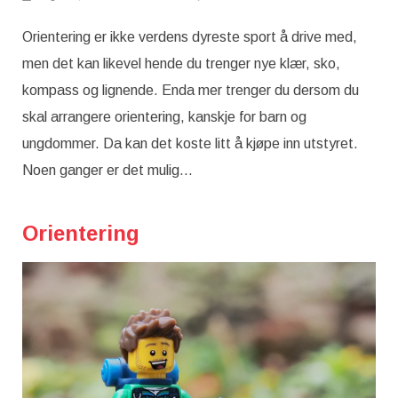
Få
råd
til
Orientering er ikke verdens dyreste sport å drive med,
nytt
men det kan likevel hende du trenger nye klær, sko,
utstyr
til
kompass og lignende. Enda mer trenger du dersom du
orientering
skal arrangere orientering, kanskje for barn og
ungdommer. Da kan det koste litt å kjøpe inn utstyret.
Noen ganger er det mulig…
Orientering