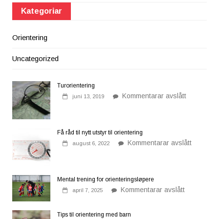
Kategoriar
Orientering
Uncategorized
Turorientering
på
Kommentarar avslått
juni 13, 2019
Turoriente
Få råd til nytt utstyr til orientering
på
Kommentarar avslått
august 6, 2022
Få
råd
til
nytt
utstyr
Mental trening for orienteringsløpere
til
på
Kommentarar avslått
orienteri
april 7, 2025
Mental
trening
for
Tips til orientering med barn
orienterin